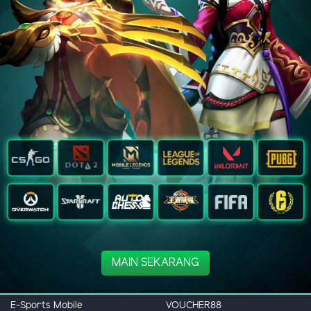
MAIN SEKARANG
E-Sports Mobile
VOUCHER88