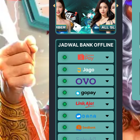
JADWAL BANK OFFLINE