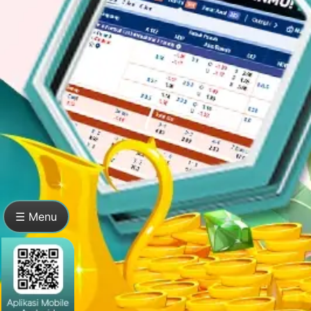
☰ Menu