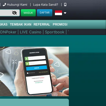
Hubungi Kami
Lupa Kata Sandi?
DAFTAR
GKAS
TEMBAK IKAN
REFERRAL
PROMOSI
IVE Casino | Sportbook | Tangkas | Tembak Ikan.