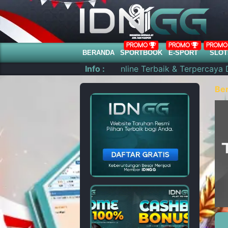
PROMO
PROMO
PROM
BERANDA
SPORTBOOK
E-SPORT
SLOT
e Gaming Judi Online Terbaik & Terpercaya Dengan Lisensi 
Info :
Be