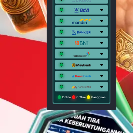
Online
Offline
Gangguan