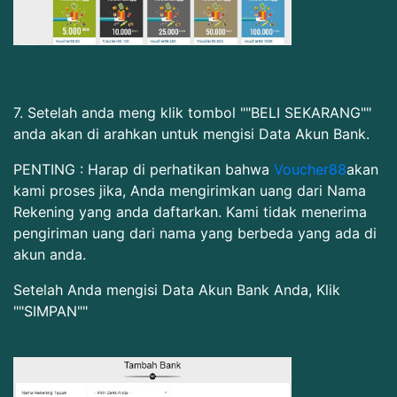
7. Setelah anda meng klik tombol ""BELI SEKARANG""
anda akan di arahkan untuk mengisi Data Akun Bank.
PENTING : Harap di perhatikan bahwa
Voucher88
akan
kami proses jika, Anda mengirimkan uang dari Nama
Rekening yang anda daftarkan. Kami tidak menerima
pengiriman uang dari nama yang berbeda yang ada di
akun anda.
Setelah Anda mengisi Data Akun Bank Anda, Klik
""SIMPAN""