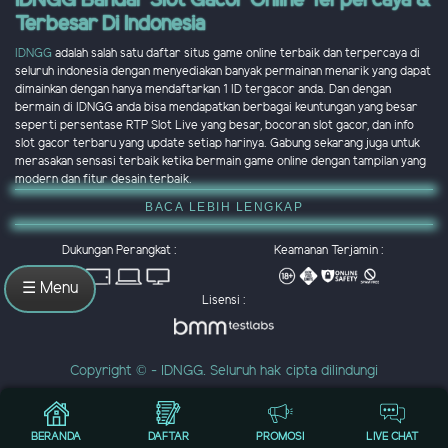
IDNGG Bandar Slot Gacor Online Terpercaya &
Terbesar Di Indonesia
IDNGG
adalah salah satu daftar situs game online terbaik dan terpercaya di
seluruh indonesia dengan menyediakan banyak permainan menarik yang dapat
dimainkan dengan hanya mendaftarkan 1 ID tergacor anda. Dan dengan
bermain di IDNGG anda bisa mendapatkan berbagai keuntungan yang besar
seperti persentase RTP Slot Live yang besar, bocoran slot gacor, dan info
slot gacor terbaru yang update setiap harinya. Gabung sekarang juga untuk
merasakan sensasi terbaik ketika bermain game online dengan tampilan yang
modern dan fitur desain terbaik.
BACA LEBIH LENGKAP
Dukungan Perangkat :
Keamanan Terjamin :
☰ Menu
Lisensi :
Copyright © - IDNGG. Seluruh hak cipta dilindungi
BERANDA
DAFTAR
PROMOSI
LIVE CHAT