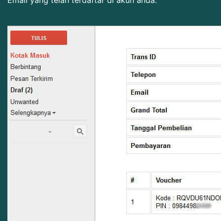
Email yang telah terdaftar di akun anda.