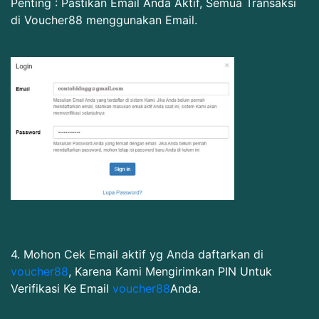
Penting : Pastikan Email Anda Aktif, Semua Transaksi
di Voucher88 menggunakan Email.
4. Mohon Cek Email aktif yg Anda daftarkan di
voucher88
, Karena Kami Mengirimkan PIN Untuk
Verifikasi Ke Email
voucher88
Anda.