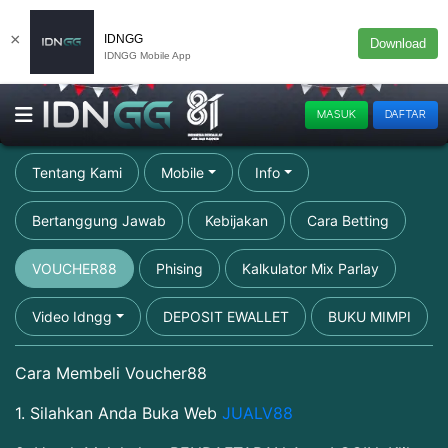
×
IDNGG
Download
IDNGG Mobile App
MASUK
DAFTAR
Tentang Kami
Mobile
Info
Bertanggung Jawab
Kebijakan
Cara Betting
VOUCHER88
Phising
Kalkulator Mix Parlay
Video Idngg
DEPOSIT EWALLET
BUKU MIMPI
Cara Membeli Voucher88
1. Silahkan Anda Buka Web
JUALV88