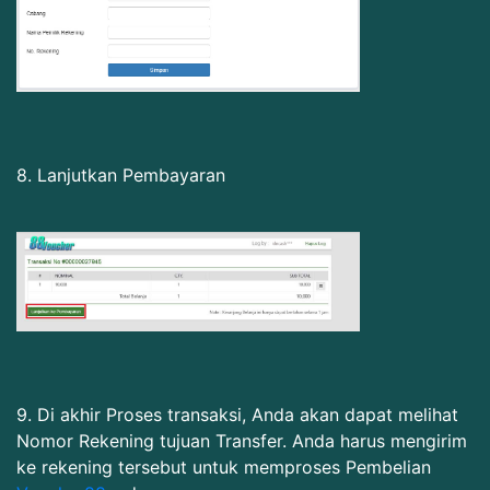
8. Lanjutkan Pembayaran
9. Di akhir Proses transaksi, Anda akan dapat melihat
Nomor Rekening tujuan Transfer. Anda harus mengirim
ke rekening tersebut untuk memproses Pembelian